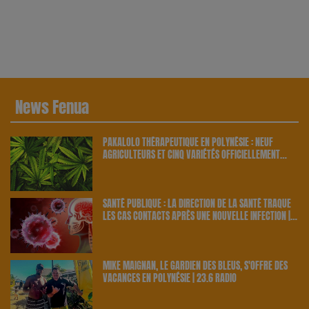
News Fenua
PAKALOLO THÉRAPEUTIQUE EN POLYNÉSIE : NEUF
AGRICULTEURS ET CINQ VARIÉTÉS OFFICIELLEMENT
RETENUS PAR LE PAYS | 23.6 RADIO
SANTÉ PUBLIQUE : LA DIRECTION DE LA SANTÉ TRAQUE
LES CAS CONTACTS APRÈS UNE NOUVELLE INFECTION |
23.6 RADIO
MIKE MAIGNAN, LE GARDIEN DES BLEUS, S'OFFRE DES
VACANCES EN POLYNÉSIE | 23.6 RADIO