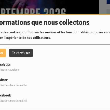
formations que nous collectons
s des cookies pour fournir les services et les fonctionnalités proposés sur n
r l'expérience de nos utilisateurs.
ter
Tout refuser
nalytics
Tahiti by Pearl Resorts
ilisation: Analyse
Arue
itter
ilisation: Fonctionnalité
di 18 et samedi 19 septembre 2026 à la Salle Endeavour
acebook
ilisation: Fonctionnalité
Grand Théâtre, le fenua accueille son nouveau one-