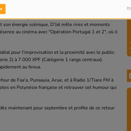
e d'humour proche du public tahitien.
Pr
er
es personnages variés et des situations absurdes à un
t son énergie scénique, D'Jal mêle rires et moments
ésence au cinéma avec "Opération Portugal 1 et 2", où il
idéal pour l'improvisation et la proximité avec le public
orie 2) à 7.000 XPF (Catégorie 1 rangs centraux).
apidement au fenua.
refour de Faa'a, Punaauia, Arue, et à Radio 1/Tiare FM à
potes en Polynésie française et retrouver cet humour qui
e dès maintenant pour septembre et profite de ce retour