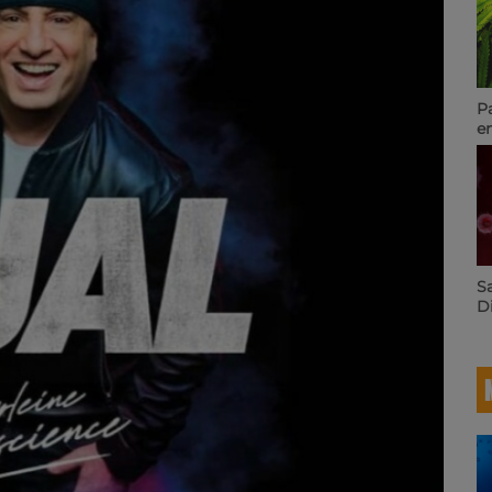
P
en
ag
va
re
2
Sa
Di
tr
a
in