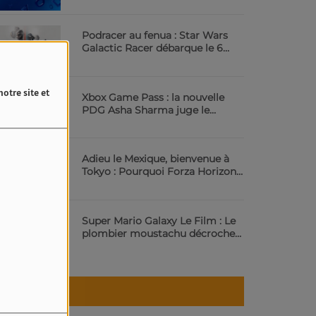
Podracer au fenua : Star Wars
Galactic Racer débarque le 6
octobre | 23.6 Radio
otre site et
Xbox Game Pass : la nouvelle
PDG Asha Sharma juge le
service trop cher | 23.6 Radio
Adieu le Mexique, bienvenue à
Tokyo : Pourquoi Forza Horizon
6 va vous scotcher | 23.6 Radio
Super Mario Galaxy Le Film : Le
plombier moustachu décroche
les étoiles au cinéma | 23.6 Radio
Météo