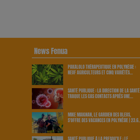
News Fenua
PAKALOLO THÉRAPEUTIQUE EN POLYNÉSIE :
NEUF AGRICULTEURS ET CINQ VARIÉTÉS
OFFICIELLEMENT RETENUS PAR LE PAYS | 23.
RADIO
SANTÉ PUBLIQUE : LA DIRECTION DE LA SANTÉ
TRAQUE LES CAS CONTACTS APRÈS UNE
NOUVELLE INFECTION | 23.6 RADIO
MIKE MAIGNAN, LE GARDIEN DES BLEUS,
S'OFFRE DES VACANCES EN POLYNÉSIE | 23.6
RADIO
SANTÉ PUBLIQUE À LA PRESQU'ÎLE : LE