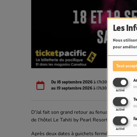
Les in
Nous utilison
pour améliore
Tout accep
A
Du
18 septembre 2026
à 17h30
Ut
au
19 septembre 2026
à 17h30
Activé
Tw
Ut
Activé
D'Jal fait son grand retour au fenua les vendre
F
de l'hôtel Le Tahiti by Pearl Resorts à Arue.
Ut
Activé
Après deux dates à guichets fermés en 2022 au 