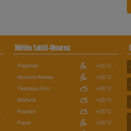
Météo Tahiti-Moorea
Papeete
+25°C
6
(L
Moorea-Maiao
+25°C
Taiarapu-Est
+25°C
(L
Mahina
+25°C
Papara
+25°C
Paea
+25°C