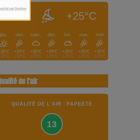
opulsé par Orejime
+25°C
PAPEETE
jeu.
ven.
sam.
dim.
lun.
mar.
mer.
+25°C
+24°C
+25°C
+24°C
+24°C
+25°C
+25°C
+24°C
+24°C
+24°C
+25°C
+25°C
+25°C
+24°C
Qualité de l'air
QUALITÉ DE L'AIR : PAPEETE
13