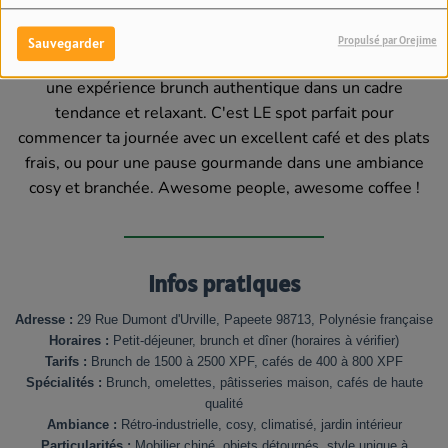
Le café branché qui fait rayonner Papeete
Propulsé par Orejime
Sauvegarder
236radio.com
te recommande vivement Urban Café pour
une expérience brunch authentique dans un cadre
tendance et relaxant. C'est LE spot parfait pour
commencer ta journée avec un excellent café et des plats
frais, ou pour une pause gourmande dans une ambiance
cosy et branchée. Awesome people, awesome coffee !
Infos pratiques
Adresse :
29 Rue Dumont d'Urville, Papeete 98713, Polynésie française
Horaires :
Petit-déjeuner, brunch et dîner (horaires à vérifier)
Tarifs :
Brunch de 1500 à 2500 XPF, cafés de 400 à 800 XPF
Spécialités :
Brunch, omelettes, pâtisseries maison, cafés de haute
qualité
Ambiance :
Rétro-industrielle, cosy, climatisé, jardin intérieur
Particularités :
Mobilier chiné, objets détournés, style unique à