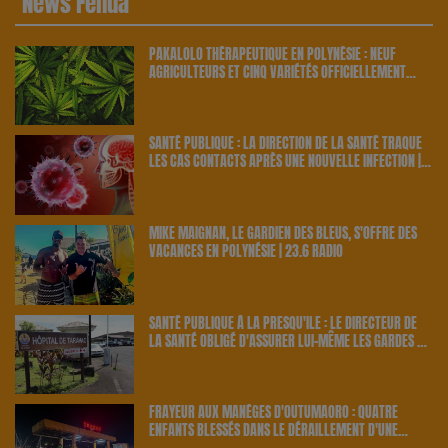
News Fenua
PAKALOLO THÉRAPEUTIQUE EN POLYNÉSIE : NEUF
AGRICULTEURS ET CINQ VARIÉTÉS OFFICIELLEMENT
RETENUS PAR LE PAYS | 23.6 RADIO
SANTÉ PUBLIQUE : LA DIRECTION DE LA SANTÉ TRAQUE
LES CAS CONTACTS APRÈS UNE NOUVELLE INFECTION |
23.6 RADIO
MIKE MAIGNAN, LE GARDIEN DES BLEUS, S'OFFRE DES
VACANCES EN POLYNÉSIE | 23.6 RADIO
SANTÉ PUBLIQUE À LA PRESQU'ÎLE : LE DIRECTEUR DE
LA SANTÉ OBLIGÉ D'ASSURER LUI-MÊME LES GARDES À
TARAVAO | 23.6 RADIO
FRAYEUR AUX MANÈGES D'OUTUMAORO : QUATRE
ENFANTS BLESSÉS DANS LE DÉRAILLEMENT D'UNE