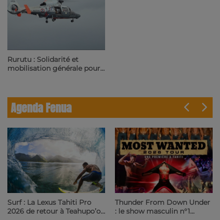
Rurutu : Solidarité et
mobilisation générale pour
retrouver un pêcheur sous-
marin | 23.6 Radio
Agenda Fenua
Thunder From Down Under
Surf : La Lexus Tahiti Pro
: le show masculin n°1
2026 de retour à Teahupo’o
mondial arrive à la Maison