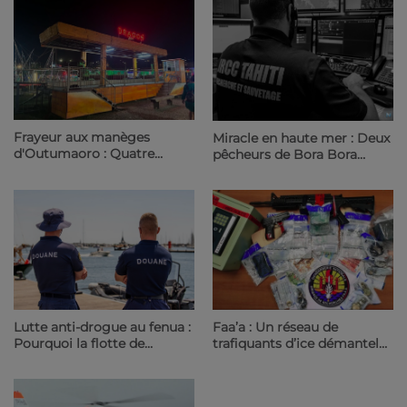
23.6 Radio
Frayeur aux manèges
Miracle en haute mer : Deux
d'Outumaoro : Quatre
pêcheurs de Bora Bora
enfants blessés dans le
retrouvés sains et saufs
déraillement d'une
après 3 jours de dérive | 23.6
attraction | 23.6 Radio
Radio
Lutte anti-drogue au fenua :
Faa’a : Un réseau de
Pourquoi la flotte de
trafiquants d’ice démantelé
plaisance internationale est
par la gendarmerie au
sous haute surveillance |
quartier Heiri | 23.6 Radio
23.6 Radio