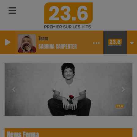
Tears
SABRINA CARPENTER
Previous
Next
News Fenua