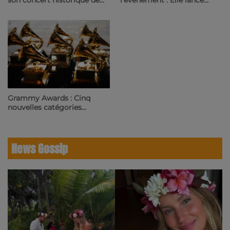
son concert historique de
l'événement : Elle lance
Coachella 2026 en album
"Daisy Chain Fields", son
live | 23.6 Radio
propre festival 100% féminin
| 23.6 Radio
Grammy Awards : Cinq
nouvelles catégories
débarquent pour l'édition
2027 | 23.6 Radio
News Gossip