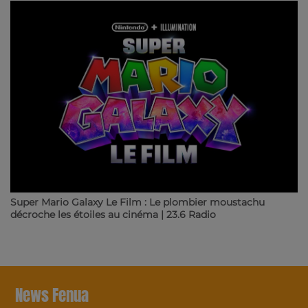
Super Mario Galaxy Le Film : Le plombier moustachu
décroche les étoiles au cinéma | 23.6 Radio
News Fenua