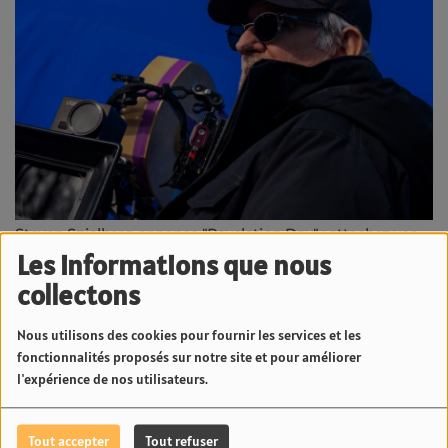
Steven Spielberg annonce "Revelation Day" : attachez vos
ceintures ! | 23.6 Radio
Les informations que nous
collectons
Minute Conso
Nous utilisons des cookies pour fournir les services et les
fonctionnalités proposés sur notre site et pour améliorer
l'expérience de nos utilisateurs.
Tout accepter
Tout refuser