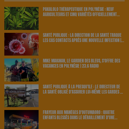
PAKALOLO THÉRAPEUTIQUE EN POLYNÉSIE : NEUF
AGRICULTEURS ET CINQ VARIÉTÉS OFFICIELLEMENT
RETENUS PAR LE PAYS | 23.6 RADIO
SANTÉ PUBLIQUE : LA DIRECTION DE LA SANTÉ TRAQUE
LES CAS CONTACTS APRÈS UNE NOUVELLE INFECTION |
23.6 RADIO
MIKE MAIGNAN, LE GARDIEN DES BLEUS, S'OFFRE DES
VACANCES EN POLYNÉSIE | 23.6 RADIO
SANTÉ PUBLIQUE À LA PRESQU'ÎLE : LE DIRECTEUR DE
LA SANTÉ OBLIGÉ D'ASSURER LUI-MÊME LES GARDES À
TARAVAO | 23.6 RADIO
FRAYEUR AUX MANÈGES D'OUTUMAORO : QUATRE
ENFANTS BLESSÉS DANS LE DÉRAILLEMENT D'UNE
ATTRACTION | 23.6 RADIO