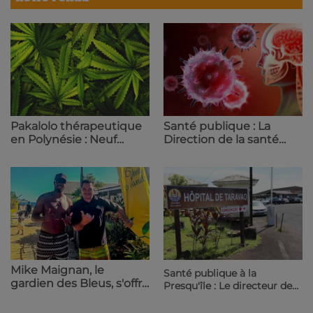
Santé publique : La
Pakalolo thérapeutique
Direction de la santé
en Polynésie : Neuf
traque les cas contacts
agriculteurs et cinq
après une nouvelle
variétés officiellement
infection | 23.6 Radio
retenus par le Pays | 23.6
Radio
Mike Maignan, le
Santé publique à la
gardien des Bleus, s'offre
Presqu'île : Le directeur de
des vacances en
la santé obligé d'assurer lui-
Polynésie | 23.6 Radio
même les gardes à Taravao |