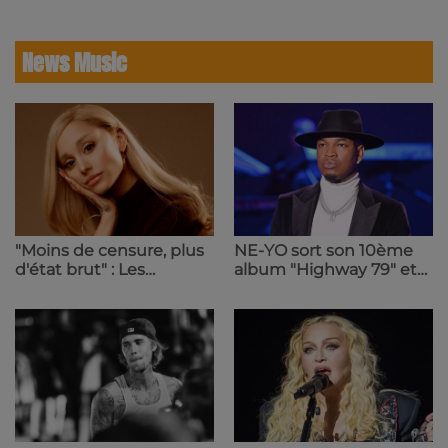
du 8 au 18 août ! | 23.6 Radio
de la Culture | 23.6 Radio
News Music
"Moins de censure, plus
NE-YO sort son 10ème
d'état brut" : Les
album "Highway 79" et
confidences d'Ariana
bouscule les genres |
Grande sur l'écriture de
23.6 Radio
son nouvel opus | 23.6
Radio