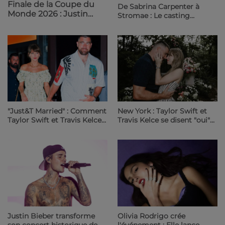
Finale de la Coupe du
De Sabrina Carpenter à
Monde 2026 : Justin
Stromae : Le casting
Bieber, Madonna,
générationnel fou du nouvel
Shakira et BTS réunis le
album de Madonna | 23.6
19 juillet | 23.6 Radio
Radio
"Just&T Married" : Comment
New York : Taylor Swift et
Taylor Swift et Travis Kelce
Travis Kelce se disent "oui"
ont paralysé le Madison
au Madison Square Garden |
Square Garden | 23.6 Radio
23.6 Radio
Justin Bieber transforme
Olivia Rodrigo crée