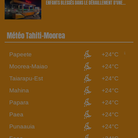
ENFANTS BLESSÉS DANS LE DÉRAILLEMENT D'UNE
ATTRACTION | 23.6 RADIO
Météo Tahiti-Moorea
Papeete
+24°C
Moorea-Maiao
+24°C
Taiarapu-Est
+24°C
Mahina
+24°C
Papara
+24°C
Paea
+24°C
Punaauia
+24°C