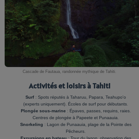
Cascade de Fautaua, randonnée mythique de Tahiti.
Activités et loisirs à Tahiti
Surf
: Spots réputés à Taharuu, Papara, Teahupo'o
(experts uniquement). Écoles de surf pour débutants.
Plongée sous-marine
: Épaves, passes, requins, raies.
Centres de plongée à Papeete et Punaauia.
Snorkeling
: Lagon de Punaauia, plage de la Pointe des
Pêcheurs.
Excursions en bateau
: Tour du lagon, observation des