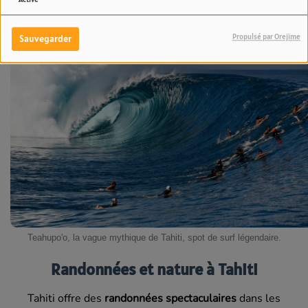
difficile, pas de route).
Propulsé par Orejime
Sauvegarder
Teahupo'o, la vague mythique de Tahiti, spot de surf légendaire.
Randonnées et nature à Tahiti
Tahiti offre des
randonnées spectaculaires
dans les