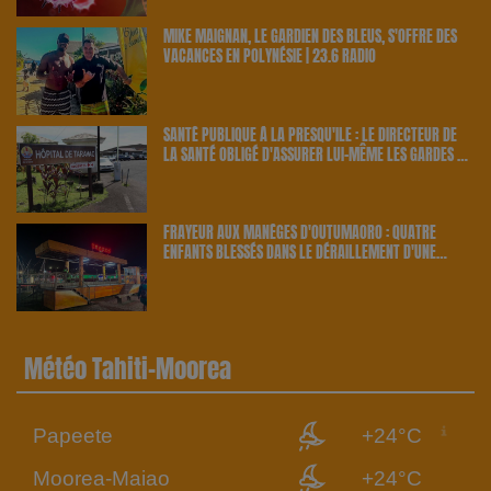
MIKE MAIGNAN, LE GARDIEN DES BLEUS, S'OFFRE DES
VACANCES EN POLYNÉSIE | 23.6 RADIO
SANTÉ PUBLIQUE À LA PRESQU'ÎLE : LE DIRECTEUR DE
LA SANTÉ OBLIGÉ D'ASSURER LUI-MÊME LES GARDES À
TARAVAO | 23.6 RADIO
FRAYEUR AUX MANÈGES D'OUTUMAORO : QUATRE
ENFANTS BLESSÉS DANS LE DÉRAILLEMENT D'UNE
ATTRACTION | 23.6 RADIO
Météo Tahiti-Moorea
Papeete
+24°C
Moorea-Maiao
+24°C