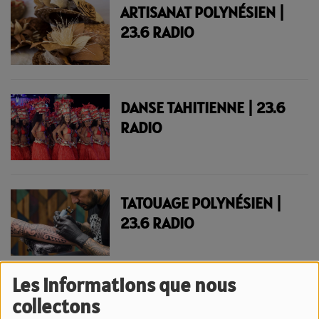
ARTISANAT POLYNÉSIEN |
23.6 RADIO
DANSE TAHITIENNE | 23.6
RADIO
TATOUAGE POLYNÉSIEN |
23.6 RADIO
Les informations que nous
MARAE DE POLYNÉSIE |
collectons
23.6 RADIO