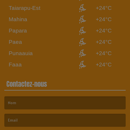
Taiarapu-Est
+24°C
Mahina
+24°C
Papara
+24°C
Paea
+24°C
Punaauia
+24°C
Faaa
+24°C
Contactez-nous
(Le nom est obligatoire. )
(L’email est obligatoire. )