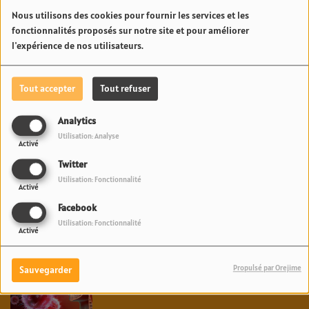
Nous utilisons des cookies pour fournir les services et les
fonctionnalités proposés sur notre site et pour améliorer
l'expérience de nos utilisateurs.
1
2
3
>
Tout accepter
Tout refuser
Analytics
Utilisation: Analyse
Activé
Twitter
News Fenua
Utilisation: Fonctionnalité
Activé
PAKALOLO THÉRAPEUTIQUE EN POLYNÉSIE : NEUF
Facebook
AGRICULTEURS ET CINQ VARIÉTÉS OFFICIELLEMENT
Utilisation: Fonctionnalité
Activé
RETENUS PAR LE PAYS | 23.6 RADIO
Propulsé par Orejime
SANTÉ PUBLIQUE : LA DIRECTION DE LA SANTÉ TRAQUE
Sauvegarder
LES CAS CONTACTS APRÈS UNE NOUVELLE INFECTION |
23.6 RADIO