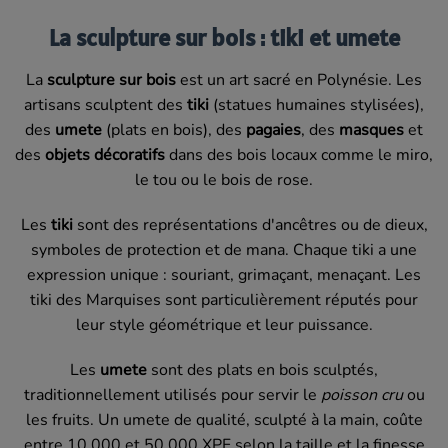
La sculpture sur bois : tiki et umete
La
sculpture sur bois
est un art sacré en Polynésie. Les
artisans sculptent des
tiki
(statues humaines stylisées),
des
umete
(plats en bois), des
pagaies
, des
masques
et
des
objets décoratifs
dans des bois locaux comme le miro,
le tou ou le bois de rose.
Les
tiki
sont des représentations d'ancêtres ou de dieux,
symboles de protection et de mana. Chaque tiki a une
expression unique : souriant, grimaçant, menaçant. Les
tiki des Marquises sont particulièrement réputés pour
leur style géométrique et leur puissance.
Les
umete
sont des plats en bois sculptés,
traditionnellement utilisés pour servir le
poisson cru
ou
les fruits. Un umete de qualité, sculpté à la main, coûte
entre 10 000 et 50 000 XPF selon la taille et la finesse