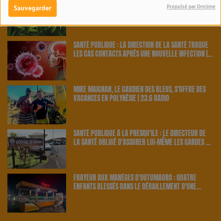
PAKALOLO THÉRAPEUTIQUE EN POLYNÉSIE : NEUF
Propulsé par Orejime
Sauvegarder
AGRICULTEURS ET CINQ VARIÉTÉS OFFICIELLEMENT
RETENUS PAR LE PAYS | 23.6 RADIO
SANTÉ PUBLIQUE : LA DIRECTION DE LA SANTÉ TRAQUE
LES CAS CONTACTS APRÈS UNE NOUVELLE INFECTION |
23.6 RADIO
MIKE MAIGNAN, LE GARDIEN DES BLEUS, S'OFFRE DES
VACANCES EN POLYNÉSIE | 23.6 RADIO
SANTÉ PUBLIQUE À LA PRESQU'ÎLE : LE DIRECTEUR DE
LA SANTÉ OBLIGÉ D'ASSURER LUI-MÊME LES GARDES À
TARAVAO | 23.6 RADIO
FRAYEUR AUX MANÈGES D'OUTUMAORO : QUATRE
ENFANTS BLESSÉS DANS LE DÉRAILLEMENT D'UNE
ATTRACTION | 23.6 RADIO