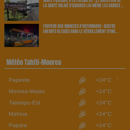
SANTÉ PUBLIQUE À LA PRESQU'ÎLE : LE DIRECTEUR DE
LA SANTÉ OBLIGÉ D'ASSURER LUI-MÊME LES GARDES À
TARAVAO | 23.6 RADIO
FRAYEUR AUX MANÈGES D'OUTUMAORO : QUATRE
ENFANTS BLESSÉS DANS LE DÉRAILLEMENT D'UNE
ATTRACTION | 23.6 RADIO
Météo Tahiti-Moorea
Papeete
+24°C
Moorea-Maiao
+24°C
Taiarapu-Est
+24°C
Mahina
+24°C
Papara
+24°C