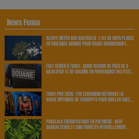
News Fenua
ALERTE MÉTÉO AUX AUSTRALES : L'ÎLE DE RAPA PLACÉE
EN VIGILANCE ORANGE POUR VAGUE-SUBMERSION |
23.6 RADIO
FRET AÉRIEN À TAHITI : SAISIE RECORD DE PRÈS DE 3
KILOS D'ICE ET DE COCAÏNE EN PROVENANCE DES ÉTATS-
UNIS | 23.6 RADIO
TAHITI PRO 2026 : TYA ZEBROWSKI RETROUVE LA
VAGUE MYTHIQUE DE TEAHUPO’O POUR BRILLER CHEZ
ELLE | 23.6 RADIO
PAKALOLO THÉRAPEUTIQUE EN POLYNÉSIE : NEUF
AGRICULTEURS ET CINQ VARIÉTÉS OFFICIELLEMENT
RETENUS PAR LE PAYS | 23.6 RADIO