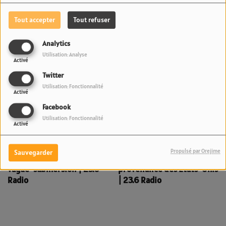
Crédits Photo : @TeManaOTeMoana
Tout accepter
Tout refuser
Voir aussi
Analytics
Utilisation: Analyse
Activé
Twitter
Utilisation: Fonctionnalité
Activé
Facebook
Utilisation: Fonctionnalité
Activé
Alerte météo aux Australes
Fret aérien à Tahiti : Saisie
: L'île de Rapa placée en
record de près de 3 kilos
Propulsé par Orejime
Sauvegarder
vigilance orange pour
d'ice et de cocaïne en
vague-submersion | 23.6
provenance des États-Unis
Radio
| 23.6 Radio