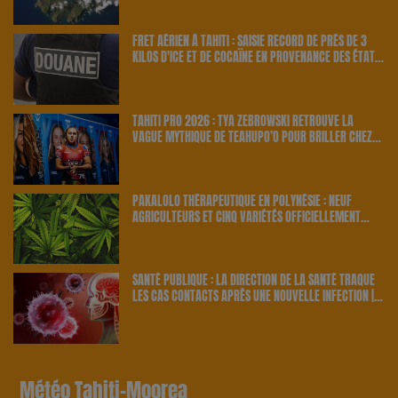
FRET AÉRIEN À TAHITI : SAISIE RECORD DE PRÈS DE 3
KILOS D'ICE ET DE COCAÏNE EN PROVENANCE DES ÉTATS-
UNIS | 23.6 RADIO
TAHITI PRO 2026 : TYA ZEBROWSKI RETROUVE LA
VAGUE MYTHIQUE DE TEAHUPO’O POUR BRILLER CHEZ
ELLE | 23.6 RADIO
PAKALOLO THÉRAPEUTIQUE EN POLYNÉSIE : NEUF
AGRICULTEURS ET CINQ VARIÉTÉS OFFICIELLEMENT
RETENUS PAR LE PAYS | 23.6 RADIO
SANTÉ PUBLIQUE : LA DIRECTION DE LA SANTÉ TRAQUE
LES CAS CONTACTS APRÈS UNE NOUVELLE INFECTION |
23.6 RADIO
Météo Tahiti-Moorea