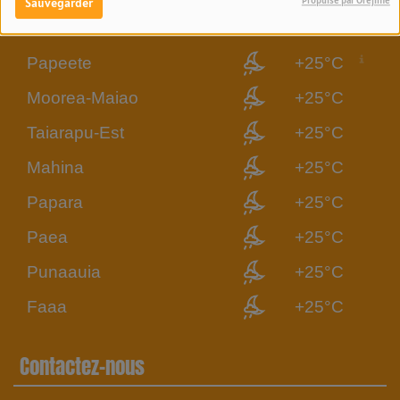
Météo Tahiti-Moorea
Propulsé par Orejime
Sauvegarder
Papeete
+25°C
Moorea-Maiao
+25°C
Taiarapu-Est
+25°C
Mahina
+25°C
Papara
+25°C
Paea
+25°C
Punaauia
+25°C
Faaa
+25°C
Contactez-nous