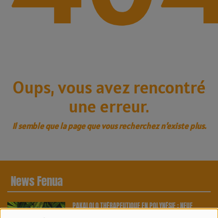
Oups, vous avez rencontré
une erreur.
Il semble que la page que vous recherchez n’existe plus.
News Fenua
PAKALOLO THÉRAPEUTIQUE EN POLYNÉSIE : NEUF
AGRICULTEURS ET CINQ VARIÉTÉS OFFICIELLEMENT