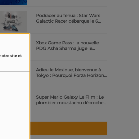
Podracer au fenua : Star Wars
Galactic Racer débarque le 6
octobre | 23.6 Radio
Xbox Game Pass : la nouvelle
PDG Asha Sharma juge le
service trop cher | 23.6 Radio
otre site et
Adieu le Mexique, bienvenue à
Tokyo : Pourquoi Forza Horizon
6 va vous scotcher | 23.6 Radio
Super Mario Galaxy Le Film : Le
plombier moustachu décroche
les étoiles au cinéma | 23.6 Radio
Météo