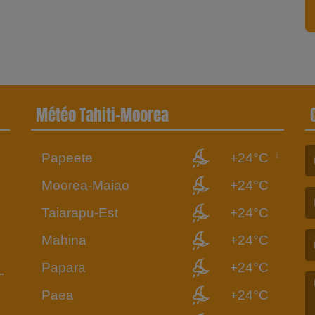
Météo Tahiti-Moorea
Papeete
+24°C
6
(L
Moorea-Maiao
+24°C
Taiarapu-Est
+24°C
(L
Mahina
+24°C
Papara
+24°C
Paea
+24°C