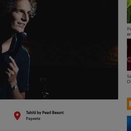
Pakal
en Pol
agricu
variét
retenu
23.6 R
Santé 
Direct
traque
après 
infect
Tahiti by Pearl Resort
Papeete