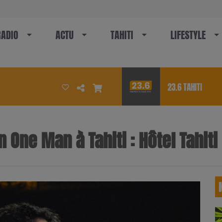
RADIO
ACTU
TAHITI
LIFESTYLE
23.6 TAHITI
n One Man à Tahiti : Hôtel Tahiti