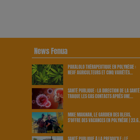
News Fenua
PAKALOLO THÉRAPEUTIQUE EN POLYNÉSIE :
NEUF AGRICULTEURS ET CINQ VARIÉTÉS
OFFICIELLEMENT RETENUS PAR LE PAYS | 23.
RADIO
SANTÉ PUBLIQUE : LA DIRECTION DE LA SANTÉ
TRAQUE LES CAS CONTACTS APRÈS UNE
NOUVELLE INFECTION | 23.6 RADIO
MIKE MAIGNAN, LE GARDIEN DES BLEUS,
S'OFFRE DES VACANCES EN POLYNÉSIE | 23.6
RADIO
SANTÉ PUBLIQUE À LA PRESQU'ÎLE : LE