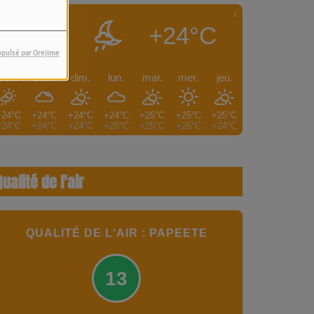
+24°C
PAPEETE
opulsé par Orejime
ven.
sam.
dim.
lun.
mar.
mer.
jeu.
+24°C
+24°C
+24°C
+24°C
+25°C
+25°C
+25°C
+24°C
+24°C
+24°C
+25°C
+25°C
+25°C
+24°C
Qualité de l'air
QUALITÉ DE L'AIR : PAPEETE
13