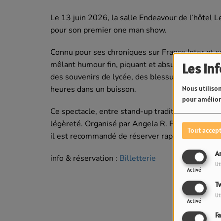
Le 13 juin 2026, la salle Endeavour de l’hôtel Le
pour son premier one man show.
Connu pour ses chroniques sur France Inter et son
mêlant humour fin, piquant et absurde. Il y par
Les in
des souvenirs de lycée, des blessures d’amour, 
heures dans un buisson.
Nous utilison
pour améliore
Ce spectacle, entre stand-up traditionnel et chro
légèreté. Organisé par Angela R. Productions, c’e
Tout accep
il est recommandé de réserver rapidement.
A
info & réservation :
Billetterie
Ut
Activé
Tw
Ut
Activé
F