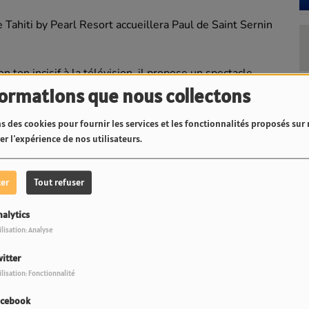
 Tahiti by Pearl Resort accueillera Paul de Saint Sernin
 ton incisif à la télévision, il propose un spectacle
tage anecdotes personnelles avec autodérision, évoquant
formations que nous collectons
ses rendez-vous chez la psy ou encore une fuite de huit
s des cookies pour fournir les services et les fonctionnalités proposés sur n
r l'expérience de nos utilisateurs.
nique acide, séduit un large public par sa sincérité et sa
st une soirée inédite à Tahiti, avec des places limitées,
ter
Tout refuser
nalytics
ilisation: Analyse
itter
ilisation: Fonctionnalité
acebook