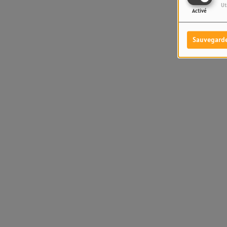
Ut
Activé
Sauvegard