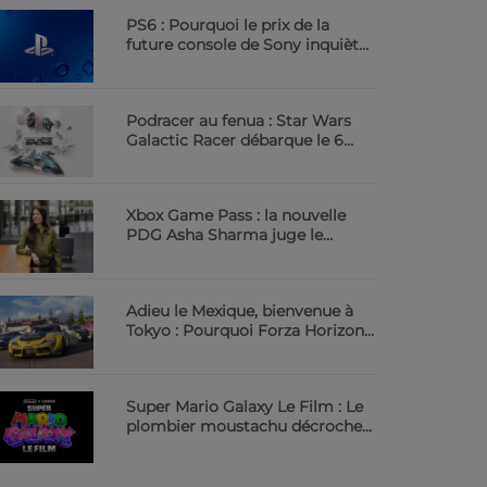
PS6 : Pourquoi le prix de la
future console de Sony inquiète
déjà | 23.6 Radio
Podracer au fenua : Star Wars
Galactic Racer débarque le 6
octobre | 23.6 Radio
Xbox Game Pass : la nouvelle
PDG Asha Sharma juge le
service trop cher | 23.6 Radio
Adieu le Mexique, bienvenue à
Tokyo : Pourquoi Forza Horizon
6 va vous scotcher | 23.6 Radio
Super Mario Galaxy Le Film : Le
plombier moustachu décroche
les étoiles au cinéma | 23.6 Radio