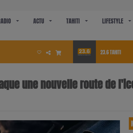
RADIO
ACTU
TAHITI
LIFESTYLE
23.6 TAHITI
traque une nouvelle route de l'ic