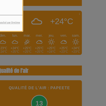
Météo
+24°C
PAPEETE
opulsé par Orejime
dim.
lun.
mar.
mer.
jeu.
ven.
sam.
+23°C
+24°C
+25°C
+25°C
+25°C
+25°C
+24°C
+24°C
+25°C
+25°C
+25°C
+24°C
+23°C
+23°C
Qualité de l'air
QUALITÉ DE L'AIR : PAPEETE
13