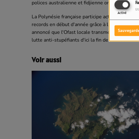
polices australienne et fidjienne ont lancé un a
F
Ut
Activé
La Polynésie française participe activement à cett
records en début d'année grâce à la coopératio
Sauvegard
annoncé que l'Ofast locale transmettra son savoi
lutte anti-stupéfiants d'ici la fin de l'année.
Voir aussi