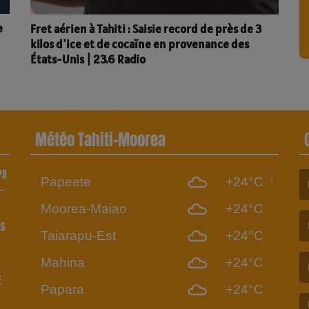
e
Fret aérien à Tahiti : Saisie record de près de 3
kilos d'ice et de cocaïne en provenance des
États-Unis | 23.6 Radio
Météo Tahiti-Moorea
PA
Papeete
+24°C
(L
Moorea-Maiao
+24°C
ÈS
Taiarapu-Est
+24°C
(L
Mahina
+24°C
E
Papara
+24°C