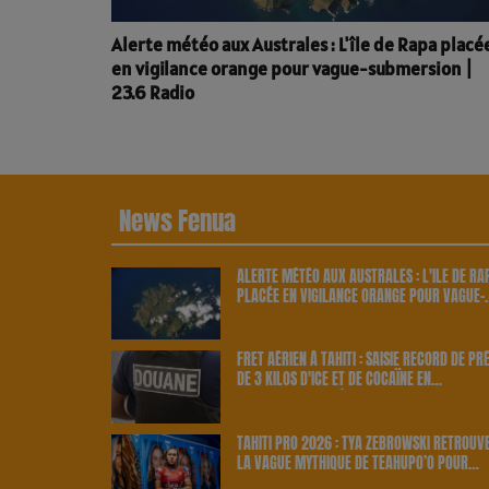
Alerte météo aux Australes : L'île de Rapa placé
en vigilance orange pour vague-submersion |
23.6 Radio
News Fenua
ALERTE MÉTÉO AUX AUSTRALES : L'ÎLE DE RA
PLACÉE EN VIGILANCE ORANGE POUR VAGUE-
SUBMERSION | 23.6 RADIO
FRET AÉRIEN À TAHITI : SAISIE RECORD DE PR
DE 3 KILOS D'ICE ET DE COCAÏNE EN
PROVENANCE DES ÉTATS-UNIS | 23.6 RADIO
TAHITI PRO 2026 : TYA ZEBROWSKI RETROUV
LA VAGUE MYTHIQUE DE TEAHUPO’O POUR
BRILLER CHEZ ELLE | 23.6 RADIO