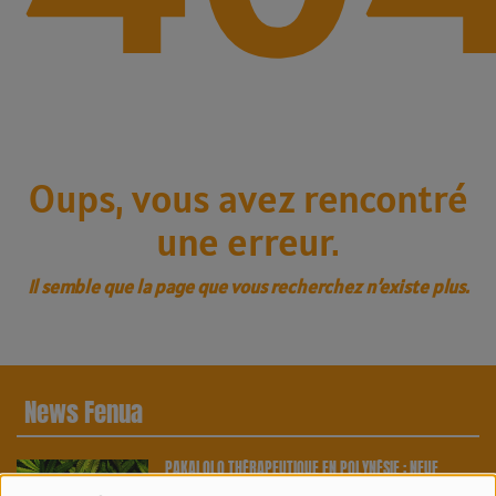
Oups, vous avez rencontré
une erreur.
Il semble que la page que vous recherchez n’existe plus.
News Fenua
PAKALOLO THÉRAPEUTIQUE EN POLYNÉSIE : NEUF
AGRICULTEURS ET CINQ VARIÉTÉS OFFICIELLEMENT