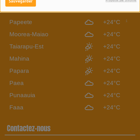
Météo Tahiti-Moorea
Propulsé par Orejime
Sauvegarder
Papeete
+24°C
Moorea-Maiao
+24°C
Taiarapu-Est
+24°C
Mahina
+24°C
Papara
+24°C
Paea
+24°C
Punaauia
+24°C
Faaa
+24°C
Contactez-nous