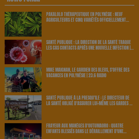
PAKALOLO THÉRAPEUTIQUE EN POLYNÉSIE : NEUF
AGRICULTEURS ET CINQ VARIÉTÉS OFFICIELLEMENT
RETENUS PAR LE PAYS | 23.6 RADIO
SANTÉ PUBLIQUE : LA DIRECTION DE LA SANTÉ TRAQUE
LES CAS CONTACTS APRÈS UNE NOUVELLE INFECTION |
23.6 RADIO
MIKE MAIGNAN, LE GARDIEN DES BLEUS, S'OFFRE DES
VACANCES EN POLYNÉSIE | 23.6 RADIO
SANTÉ PUBLIQUE À LA PRESQU'ÎLE : LE DIRECTEUR DE
LA SANTÉ OBLIGÉ D'ASSURER LUI-MÊME LES GARDES À
TARAVAO | 23.6 RADIO
FRAYEUR AUX MANÈGES D'OUTUMAORO : QUATRE
ENFANTS BLESSÉS DANS LE DÉRAILLEMENT D'UNE
ATTRACTION | 23.6 RADIO