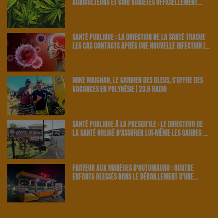
AGRICULTEURS ET CINQ VARIÉTÉS OFFICIELLEMENT
RETENUS PAR LE PAYS | 23.6 RADIO
SANTÉ PUBLIQUE : LA DIRECTION DE LA SANTÉ TRAQUE
LES CAS CONTACTS APRÈS UNE NOUVELLE INFECTION |
23.6 RADIO
MIKE MAIGNAN, LE GARDIEN DES BLEUS, S'OFFRE DES
VACANCES EN POLYNÉSIE | 23.6 RADIO
SANTÉ PUBLIQUE À LA PRESQU'ÎLE : LE DIRECTEUR DE
LA SANTÉ OBLIGÉ D'ASSURER LUI-MÊME LES GARDES À
TARAVAO | 23.6 RADIO
FRAYEUR AUX MANÈGES D'OUTUMAORO : QUATRE
ENFANTS BLESSÉS DANS LE DÉRAILLEMENT D'UNE
ATTRACTION | 23.6 RADIO