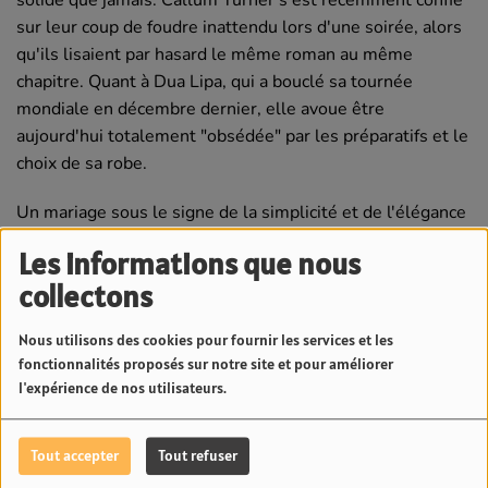
sur leur coup de foudre inattendu lors d'une soirée, alors
qu'ils lisaient par hasard le même roman au même
chapitre. Quant à Dua Lipa, qui a bouclé sa tournée
mondiale en décembre dernier, elle avoue être
aujourd'hui totalement "obsédée" par les préparatifs et le
choix de sa robe.
Un mariage sous le signe de la simplicité et de l'élégance
que l'on suivra de près sur 23.6 Radio !
Les informations que nous
collectons
Crédits Photos : TheImageDirect/Bestimage
Nous utilisons des cookies pour fournir les services et les
fonctionnalités proposés sur notre site et pour améliorer
l'expérience de nos utilisateurs.
Voir aussi
Tout accepter
Tout refuser