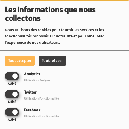
Les informations que nous
collectons
Nous utilisons des cookies pour fournir les services et les
fonctionnalités proposés sur notre site et pour améliorer
Pakalolo thérapeutique en
"Moins de censure, plus
l'expérience de nos utilisateurs.
Polynésie : Neuf
d'état brut" : Les
agriculteurs et cinq
confidences d'Ariana
variétés officiellement
Grande sur l'écriture de
Tout accepter
Tout refuser
retenus par le Pays | 23.6
son nouvel opus | 23.6
Radio
Radio
Analytics
Utilisation: Analyse
Activé
Twitter
Utilisation: Fonctionnalité
Activé
Facebook
News Fenua
Utilisation: Fonctionnalité
Activé