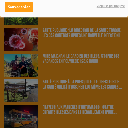
PAKALOLO THÉRAPEUTIQUE EN POLYNÉSIE : NEUF
Propulsé par Orejime
Sauvegarder
AGRICULTEURS ET CINQ VARIÉTÉS OFFICIELLEMENT
RETENUS PAR LE PAYS | 23.6 RADIO
SANTÉ PUBLIQUE : LA DIRECTION DE LA SANTÉ TRAQUE
LES CAS CONTACTS APRÈS UNE NOUVELLE INFECTION |
23.6 RADIO
MIKE MAIGNAN, LE GARDIEN DES BLEUS, S'OFFRE DES
VACANCES EN POLYNÉSIE | 23.6 RADIO
SANTÉ PUBLIQUE À LA PRESQU'ÎLE : LE DIRECTEUR DE
LA SANTÉ OBLIGÉ D'ASSURER LUI-MÊME LES GARDES À
TARAVAO | 23.6 RADIO
FRAYEUR AUX MANÈGES D'OUTUMAORO : QUATRE
ENFANTS BLESSÉS DANS LE DÉRAILLEMENT D'UNE
ATTRACTION | 23.6 RADIO