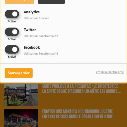
PAKALOLO THÉRAPEUTIQUE EN POLYNÉSIE : NEUF
Analytics
AGRICULTEURS ET CINQ VARIÉTÉS OFFICIELLEMENT
Utilisation: Analyse
RETENUS PAR LE PAYS | 23.6 RADIO
Activé
Twitter
SANTÉ PUBLIQUE : LA DIRECTION DE LA SANTÉ TRAQUE
Utilisation: Fonctionnalité
Activé
LES CAS CONTACTS APRÈS UNE NOUVELLE INFECTION |
23.6 RADIO
Facebook
Utilisation: Fonctionnalité
Activé
MIKE MAIGNAN, LE GARDIEN DES BLEUS, S'OFFRE DES
VACANCES EN POLYNÉSIE | 23.6 RADIO
Propulsé par Orejime
Sauvegarder
SANTÉ PUBLIQUE À LA PRESQU'ÎLE : LE DIRECTEUR DE
LA SANTÉ OBLIGÉ D'ASSURER LUI-MÊME LES GARDES À
TARAVAO | 23.6 RADIO
FRAYEUR AUX MANÈGES D'OUTUMAORO : QUATRE
ENFANTS BLESSÉS DANS LE DÉRAILLEMENT D'UNE
ATTRACTION | 23.6 RADIO