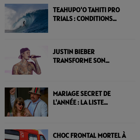
DE LA SOIRÉE | 23.6 RADIO
TEAHUPO'O TAHITI PRO
TRIALS : CONDITIONS
PARFAITES ET TUBES DE 3
MÈTRES POUR
L'OUVERTURE DES
JUSTIN BIEBER
HOSTILITÉS | 23.6 RADIO
TRANSFORME SON
CONCERT HISTORIQUE DE
COACHELLA 2026 EN
ALBUM LIVE | 23.6 RADIO
MARIAGE SECRET DE
L'ANNÉE : LA LISTE
D'INVITÉS XXL DE TAYLOR
SWIFT ET TRAVIS KELCE
FUITE DANS LA PRESSE |
CHOC FRONTAL MORTEL À
23.6 RADIO