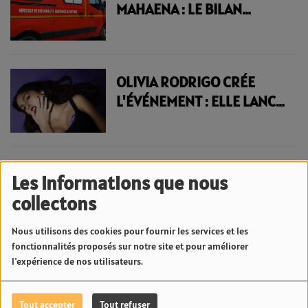
MAHAENA : LE BILAN
ROUTIER S'ALOURDIT
TRAGIQUEMENT EN
POLYNÉSIE | 23.6 RADIO
OLIVIA RODRIGO CRÉE
L'ÉVÉNEMENT : ELLE LANCE
"DAISY CHAIN FIELDS", SON
PROPRE FESTIVAL 100%
FÉMININ | 23.6 RADIO
Les informations que nous
<
2
3
4
5
6
7
8
9
10
11
collectons
>
Nous utilisons des cookies pour fournir les services et les
fonctionnalités proposés sur notre site et pour améliorer
l'expérience de nos utilisateurs.
News Fenua
Tout accepter
Tout refuser