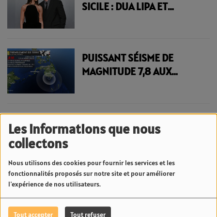
SICILE : DUA LIPA ET
CALLUM TURNER SE DISENT
« OUI » LORS D'UN WEEK-
END XXL | 23.6 RADIO
PUISSANT SÉISME DE
MAGNITUDE 7,8 AUX
PHILIPPINES : ALERTE AU
TSUNAMI DÉCLENCHÉE
DANS LE PACIFIQUE | 23.6
RADIO
Les informations que nous
<
7
8
9
10
11
12
13
14
15
collectons
16
>
Nous utilisons des cookies pour fournir les services et les
fonctionnalités proposés sur notre site et pour améliorer
l'expérience de nos utilisateurs.
News Fenua
Tout accepter
Tout refuser