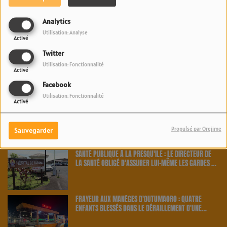
PAKALOLO THÉRAPEUTIQUE EN POLYNÉSIE : NEUF
Analytics
AGRICULTEURS ET CINQ VARIÉTÉS OFFICIELLEMENT
Utilisation: Analyse
RETENUS PAR LE PAYS | 23.6 RADIO
Activé
Twitter
SANTÉ PUBLIQUE : LA DIRECTION DE LA SANTÉ TRAQUE
Utilisation: Fonctionnalité
Activé
LES CAS CONTACTS APRÈS UNE NOUVELLE INFECTION |
23.6 RADIO
Facebook
Utilisation: Fonctionnalité
Activé
MIKE MAIGNAN, LE GARDIEN DES BLEUS, S'OFFRE DES
VACANCES EN POLYNÉSIE | 23.6 RADIO
Propulsé par Orejime
Sauvegarder
SANTÉ PUBLIQUE À LA PRESQU'ÎLE : LE DIRECTEUR DE
LA SANTÉ OBLIGÉ D'ASSURER LUI-MÊME LES GARDES À
TARAVAO | 23.6 RADIO
FRAYEUR AUX MANÈGES D'OUTUMAORO : QUATRE
ENFANTS BLESSÉS DANS LE DÉRAILLEMENT D'UNE
ATTRACTION | 23.6 RADIO