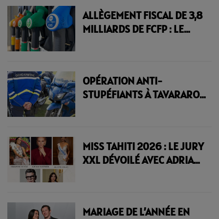
| 23.6 RADIO
ALLÈGEMENT FISCAL DE 3,8
MILLIARDS DE FCFP : LE
PLAN DE MOETAI
BROTHERSON FACE À LA
CRISE DE L'ESSENCE | 23.6
OPÉRATION ANTI-
RADIO
STUPÉFIANTS À TAVARARO :
FOURGONS, MOTARDS ET
FOUILLES DE MAISONS PAR
LES FORCES DE L'ORDRE |
MISS TAHITI 2026 : LE JURY
23.6 RADIO
XXL DÉVOILÉ AVEC ADRIANA
KAREMBEU, MARC LAVOINE
ET CAMILLE CERF | 23.6
RADIO
MARIAGE DE L’ANNÉE EN