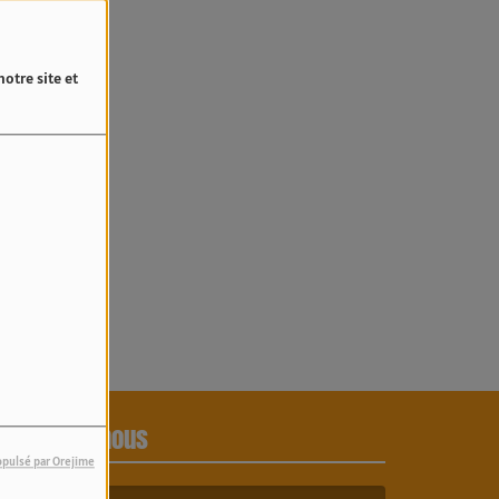
4
otre site et
eur.
Contactez-nous
opulsé par Orejime