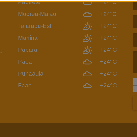
Papeete
+24°C
6
(L
Moorea-Maiao
+24°C
Taiarapu-Est
+24°C
(L
Mahina
+24°C
Papara
+24°C
Paea
+24°C
Punaauia
+24°C
UI-
(L
Faaa
+24°C
DIO