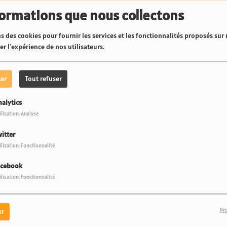
40
formations que nous collectons
s des cookies pour fournir les services et les fonctionnalités proposés sur n
r l'expérience de nos utilisateurs.
ter
Tout refuser
nalytics
s, vous avez rencontré une err
ilisation: Analyse
itter
Il semble que la page que vous recherchez n’existe plus.
ilisation: Fonctionnalité
acebook
ilisation: Fonctionnalité
Météo Tahiti-Moorea
Pr
er