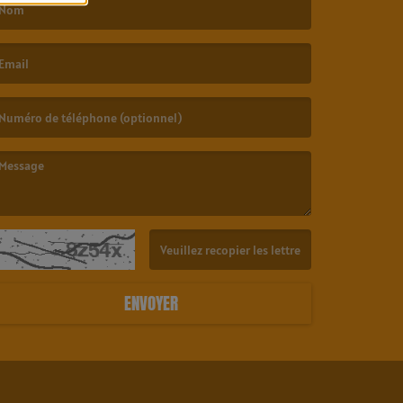
e nom est obligatoire. )
’email est obligatoire. )
e message est obligatoire. )
(Captcha invalide. )
ENVOYER