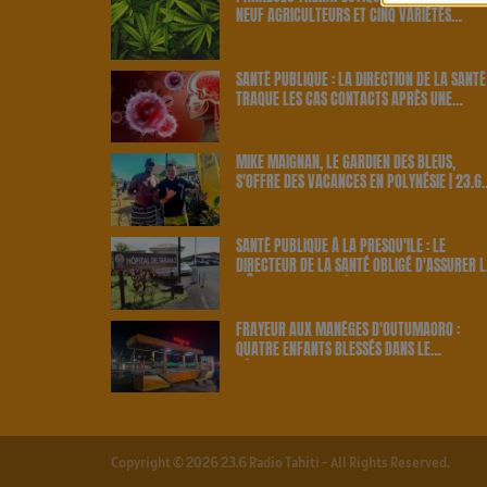
NEUF AGRICULTEURS ET CINQ VARIÉTÉS
OFFICIELLEMENT RETENUS PAR LE PAYS | 23.
RADIO
SANTÉ PUBLIQUE : LA DIRECTION DE LA SANTÉ
TRAQUE LES CAS CONTACTS APRÈS UNE
NOUVELLE INFECTION | 23.6 RADIO
MIKE MAIGNAN, LE GARDIEN DES BLEUS,
S'OFFRE DES VACANCES EN POLYNÉSIE | 23.6
RADIO
SANTÉ PUBLIQUE À LA PRESQU'ÎLE : LE
DIRECTEUR DE LA SANTÉ OBLIGÉ D'ASSURER L
MÊME LES GARDES À TARAVAO | 23.6 RADIO
FRAYEUR AUX MANÈGES D'OUTUMAORO :
QUATRE ENFANTS BLESSÉS DANS LE
DÉRAILLEMENT D'UNE ATTRACTION | 23.6 RA
Copyright © 2026 23.6 Radio Tahiti - All Rights Reserved.