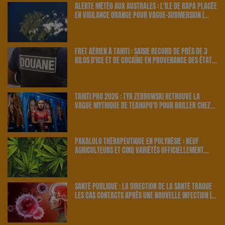
ALERTE MÉTÉO AUX AUSTRALES : L'ÎLE DE RAPA PLACÉE
EN VIGILANCE ORANGE POUR VAGUE-SUBMERSION |
23.6 RADIO
FRET AÉRIEN À TAHITI : SAISIE RECORD DE PRÈS DE 3
KILOS D'ICE ET DE COCAÏNE EN PROVENANCE DES ÉTATS-
UNIS | 23.6 RADIO
TAHITI PRO 2026 : TYA ZEBROWSKI RETROUVE LA
VAGUE MYTHIQUE DE TEAHUPO’O POUR BRILLER CHEZ
ELLE | 23.6 RADIO
PAKALOLO THÉRAPEUTIQUE EN POLYNÉSIE : NEUF
AGRICULTEURS ET CINQ VARIÉTÉS OFFICIELLEMENT
RETENUS PAR LE PAYS | 23.6 RADIO
SANTÉ PUBLIQUE : LA DIRECTION DE LA SANTÉ TRAQUE
LES CAS CONTACTS APRÈS UNE NOUVELLE INFECTION |
23.6 RADIO