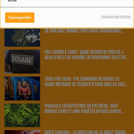
Activé
News Fenua
Propulsé par Orejime
Sauvegarder
ALERTE MÉTÉO AUX AUSTRALES : L'ÎLE DE RAPA PLACÉE
EN VIGILANCE ORANGE POUR VAGUE-SUBMERSION |
23.6 RADIO
FRET AÉRIEN À TAHITI : SAISIE RECORD DE PRÈS DE 3
KILOS D'ICE ET DE COCAÏNE EN PROVENANCE DES ÉTATS-
UNIS | 23.6 RADIO
TAHITI PRO 2026 : TYA ZEBROWSKI RETROUVE LA
VAGUE MYTHIQUE DE TEAHUPO’O POUR BRILLER CHEZ
ELLE | 23.6 RADIO
PAKALOLO THÉRAPEUTIQUE EN POLYNÉSIE : NEUF
AGRICULTEURS ET CINQ VARIÉTÉS OFFICIELLEMENT
RETENUS PAR LE PAYS | 23.6 RADIO
SANTÉ PUBLIQUE : LA DIRECTION DE LA SANTÉ TRAQUE