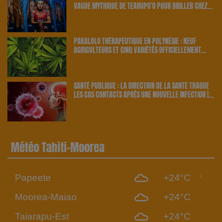
VAGUE MYTHIQUE DE TEAHUPO’O POUR BRILLER CHEZ
ELLE | 23.6 RADIO
PAKALOLO THÉRAPEUTIQUE EN POLYNÉSIE : NEUF
AGRICULTEURS ET CINQ VARIÉTÉS OFFICIELLEMENT
RETENUS PAR LE PAYS | 23.6 RADIO
SANTÉ PUBLIQUE : LA DIRECTION DE LA SANTÉ TRAQUE
LES CAS CONTACTS APRÈS UNE NOUVELLE INFECTION |
23.6 RADIO
Météo Tahiti-Moorea
Papeete
+24°C
Moorea-Maiao
+24°C
Taiarapu-Est
+24°C