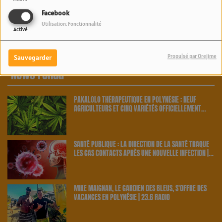
Facebook
Utilisation: Fonctionnalité
Activé
Propulsé par Orejime
Sauvegarder
News Fenua
PAKALOLO THÉRAPEUTIQUE EN POLYNÉSIE : NEUF
AGRICULTEURS ET CINQ VARIÉTÉS OFFICIELLEMENT
RETENUS PAR LE PAYS | 23.6 RADIO
SANTÉ PUBLIQUE : LA DIRECTION DE LA SANTÉ TRAQUE
LES CAS CONTACTS APRÈS UNE NOUVELLE INFECTION |
23.6 RADIO
MIKE MAIGNAN, LE GARDIEN DES BLEUS, S'OFFRE DES
VACANCES EN POLYNÉSIE | 23.6 RADIO