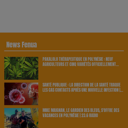
News Fenua
PAKALOLO THÉRAPEUTIQUE EN POLYNÉSIE : NEUF
AGRICULTEURS ET CINQ VARIÉTÉS OFFICIELLEMENT
RETENUS PAR LE PAYS | 23.6 RADIO
SANTÉ PUBLIQUE : LA DIRECTION DE LA SANTÉ TRAQUE
LES CAS CONTACTS APRÈS UNE NOUVELLE INFECTION |
23.6 RADIO
MIKE MAIGNAN, LE GARDIEN DES BLEUS, S'OFFRE DES
VACANCES EN POLYNÉSIE | 23.6 RADIO