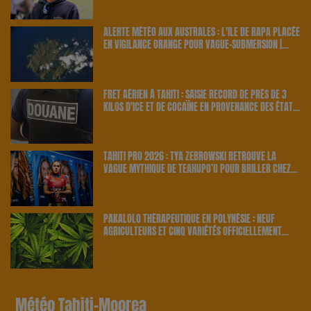
ALERTE MÉTÉO AUX AUSTRALES : L'ÎLE DE RAPA PLACÉE
EN VIGILANCE ORANGE POUR VAGUE-SUBMERSION |
23.6 RADIO
FRET AÉRIEN À TAHITI : SAISIE RECORD DE PRÈS DE 3
KILOS D'ICE ET DE COCAÏNE EN PROVENANCE DES ÉTATS-
UNIS | 23.6 RADIO
TAHITI PRO 2026 : TYA ZEBROWSKI RETROUVE LA
VAGUE MYTHIQUE DE TEAHUPO’O POUR BRILLER CHEZ
ELLE | 23.6 RADIO
PAKALOLO THÉRAPEUTIQUE EN POLYNÉSIE : NEUF
AGRICULTEURS ET CINQ VARIÉTÉS OFFICIELLEMENT
RETENUS PAR LE PAYS | 23.6 RADIO
Météo Tahiti-Moorea