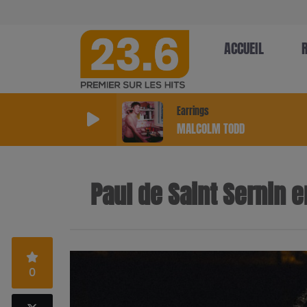
ACCUEIL
Earrings
MALCOLM TODD
Paul de Saint Sernin e
0