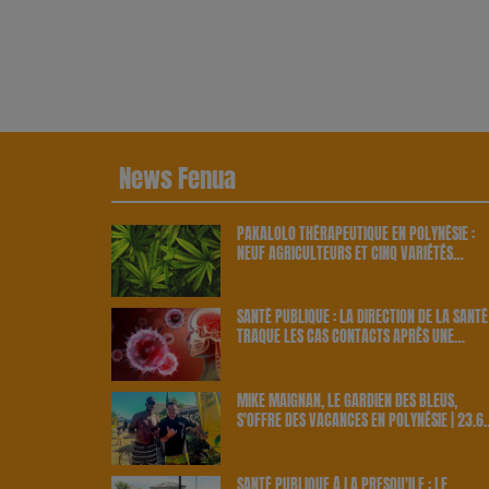
News Fenua
PAKALOLO THÉRAPEUTIQUE EN POLYNÉSIE :
NEUF AGRICULTEURS ET CINQ VARIÉTÉS
OFFICIELLEMENT RETENUS PAR LE PAYS | 23.
RADIO
SANTÉ PUBLIQUE : LA DIRECTION DE LA SANTÉ
TRAQUE LES CAS CONTACTS APRÈS UNE
NOUVELLE INFECTION | 23.6 RADIO
MIKE MAIGNAN, LE GARDIEN DES BLEUS,
S'OFFRE DES VACANCES EN POLYNÉSIE | 23.6
RADIO
SANTÉ PUBLIQUE À LA PRESQU'ÎLE : LE