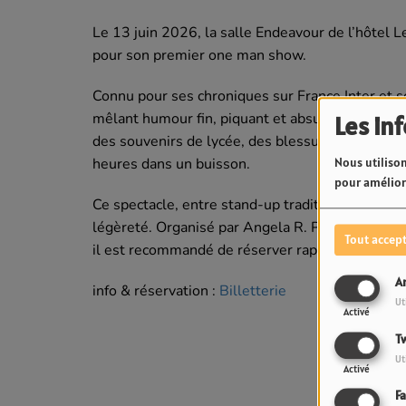
Le 13 juin 2026, la salle Endeavour de l’hôtel Le
pour son premier one man show.
Connu pour ses chroniques sur France Inter et son
mêlant humour fin, piquant et absurde. Il y par
Les in
des souvenirs de lycée, des blessures d’amour, 
heures dans un buisson.
Nous utilison
pour améliore
Ce spectacle, entre stand-up traditionnel et chro
légèreté. Organisé par Angela R. Productions, c’e
Tout accep
il est recommandé de réserver rapidement.
A
info & réservation :
Billetterie
Ut
Activé
Tw
Ut
Activé
F