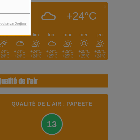
+24°C
PAPEETE
opulsé par Orejime
ven.
sam.
dim.
lun.
mar.
mer.
jeu.
+24°C
+24°C
+24°C
+24°C
+25°C
+25°C
+25°C
+24°C
+24°C
+24°C
+25°C
+25°C
+25°C
+24°C
Qualité de l'air
QUALITÉ DE L'AIR : PAPEETE
13