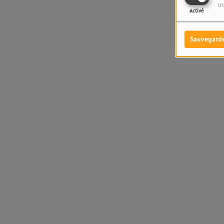
Ut
Activé
Sauvegard