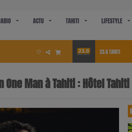
RADIO
ACTU
TAHITI
LIFESTYLE
23.6 TAHITI
n One Man à Tahiti : Hôtel Tahiti