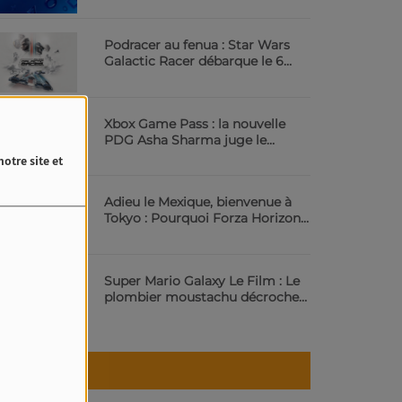
Podracer au fenua : Star Wars
Galactic Racer débarque le 6
octobre | 23.6 Radio
Xbox Game Pass : la nouvelle
PDG Asha Sharma juge le
service trop cher | 23.6 Radio
otre site et
Adieu le Mexique, bienvenue à
Tokyo : Pourquoi Forza Horizon
6 va vous scotcher | 23.6 Radio
Super Mario Galaxy Le Film : Le
plombier moustachu décroche
les étoiles au cinéma | 23.6 Radio
Météo