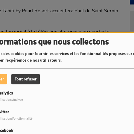
 Tahiti by Pearl Resort accueillera Paul de Saint Sernin
 ton incisif à la télévision, il propose un spectacle
tage anecdotes personnelles avec autodérision, évoquant
formations que nous collectons
ses rendez-vous chez la psy ou encore une fuite de huit
s des cookies pour fournir les services et les fonctionnalités proposés sur n
r l'expérience de nos utilisateurs.
nique acide, séduit un large public par sa sincérité et sa
st une soirée inédite à Tahiti, avec des places limitées,
ter
Tout refuser
nalytics
ilisation: Analyse
itter
ilisation: Fonctionnalité
acebook