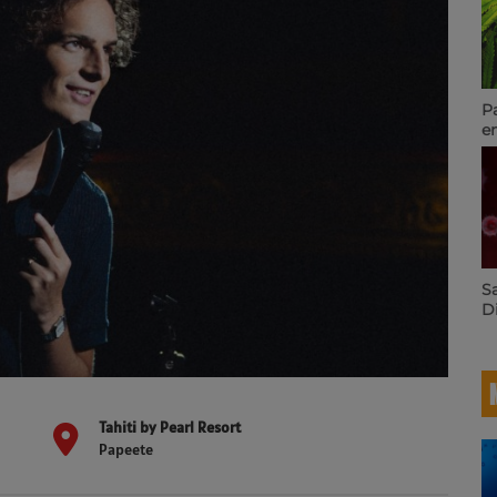
Pakal
en Pol
agricu
variét
retenu
23.6 R
Santé 
Direct
traque
après 
infect
Tahiti by Pearl Resort
Papeete