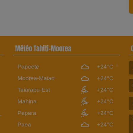
Météo Tahiti-Moorea
Papeete
+24°C
6
(L
Moorea-Maiao
+24°C
Taiarapu-Est
+24°C
(L
Mahina
+24°C
Papara
+24°C
Paea
+24°C